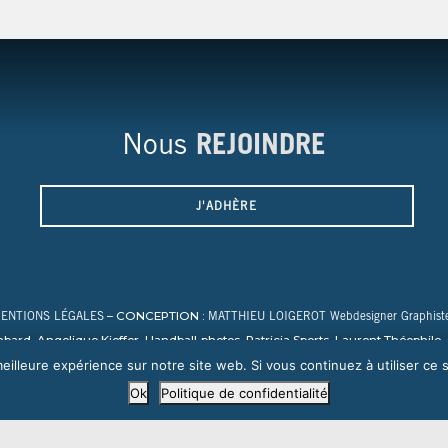
Nous
REJOINDRE
J'ADHÈRE
– CONCEPTION :
ENTIONS LÉGALES
MATTHIEU LOIGEROT Webdesigner Graphiste
ard, Angelique Kieffer, Handball-photos, Patricia Sports, Laurent Théophil
Nicolas Harvent / HBCSA, Sauvage, PHOTO SPORT NORMANDY
eilleure expérience sur notre site web. Si vous continuez à utiliser ce
Ok
Politique de confidentialité