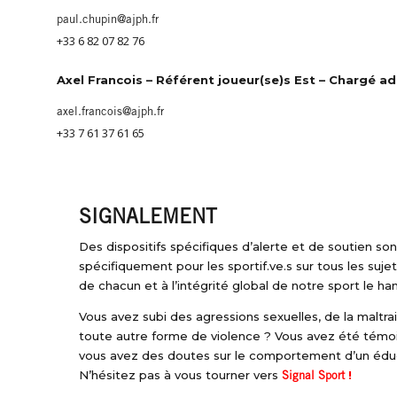
paul.chupin@ajph.fr
+33 6 82 07 82 76
Axel Francois – Référent joueur(se)s Est – Chargé ad
axel.francois@ajph.fr
+33 7 61 37 61 65
SIGNALEMENT
Des dispositifs spécifiques d’alerte et de soutien so
spécifiquement pour les sportif.ve.s sur tous les sujets 
de chacun et à l’intégrité global de notre sport le han
Vous avez subi des agressions sexuelles, de la maltr
toute autre forme de violence ? Vous avez été témo
vous avez des doutes sur le comportement d’un éduc
N’hésitez pas à vous tourner vers
!
Signal Sport