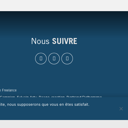
Nous
SUIVRE
 Freelance
e, Campion, Sylvain Artu, Paage_creation, Bertrand Delhomme,
 site, nous supposerons que vous en êtes satisfait.