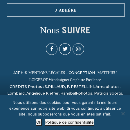
J'ADHÈRE
Nous
SUIVRE
AJPH ©
– CONCEPTION :
MENTIONS LÉGALES
MATTHIEU
LOIGEROT Webdesigner Graphiste Freelance
CREDITS Photos : S.PILLAUD, F. PESTELLINI, Armaphotos,
Lombard, Angelique Kieffer, Handball-photos, Patricia Sports,
Laurent Théophile, Campion, Sylvain Artu, Paage_creation,
Nous utilisons des cookies pour vous garantir la meilleure
Bertrand Delhomme, Nicolas Harvent / HBCSA, Sauvage,
expérience sur notre site web. Si vous continuez à utiliser ce
PHOTO SPORT NORMANDY
site, nous supposerons que vous en êtes satisfait.
Ok
Politique de confidentialité