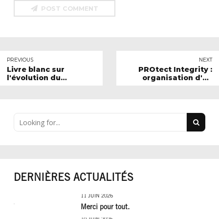
POST COMMENT
PREVIOUS
NEXT
Livre blanc sur
PROtect Integrity :
l'évolution du
organisation d'un
handball féminin
"focus group" à
(2024)
Nantes
DERNIÈRES ACTUALITÉS
11 JUIN 2026
Merci pour tout.