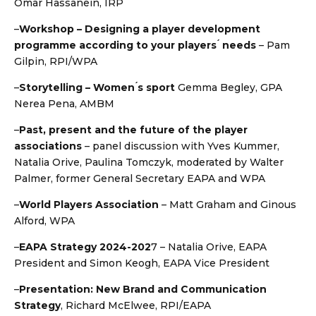
Omar Hassanein, IRP
–
Workshop – Designing a player development
programme
according to your players ́ needs
– Pam
Gilpin, RPI/WPA
–
Storytelling – Women ́s sport
Gemma Begley, GPA
Nerea Pena, AMBM
–
Past, present and the future of the player
associations
– panel discussion with Yves Kummer,
Natalia Orive, Paulina Tomczyk, moderated by Walter
Palmer, former General Secretary EAPA and WPA
–
World Players Association
– Matt Graham and Ginous
Alford, WPA
–
EAPA Strategy 2024-202
7 – Natalia Orive, EAPA
President and Simon Keogh, EAPA Vice President
–
Presentation: New Brand and Communication
Strategy
, Richard McElwee, RPI/EAPA