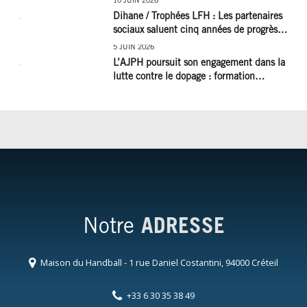
10 JUIN 2026
Dihane / Trophées LFH : Les partenaires
sociaux saluent cinq années de progrès
social et les efforts à poursuivre !
5 JUIN 2026
L’AJPH poursuit son engagement dans la
lutte contre le dopage : formation
d’éducateur antidopage au CREPS de
Poitiers
Notre
ADRESSE
Maison du Handball - 1 rue Daniel Costantini, 94000 Créteil
+33 6 30 35 38 49