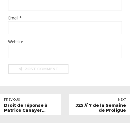
Email *
Website
POST COMMENT
PREVIOUS
NEXT
Droit de réponse à
J25 // 7 de la Semaine
Patrice Canayer
de Proligue
#DontPlayThePlayers