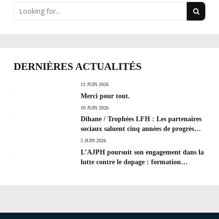
DERNIÈRES ACTUALITÉS
11 JUIN 2026
Merci pour tout.
10 JUIN 2026
Dihane / Trophées LFH : Les partenaires
sociaux saluent cinq années de progrès
social et les efforts à poursuivre !
5 JUIN 2026
L’AJPH poursuit son engagement dans la
lutte contre le dopage : formation
d’éducateur antidopage au CREPS de
Poitiers