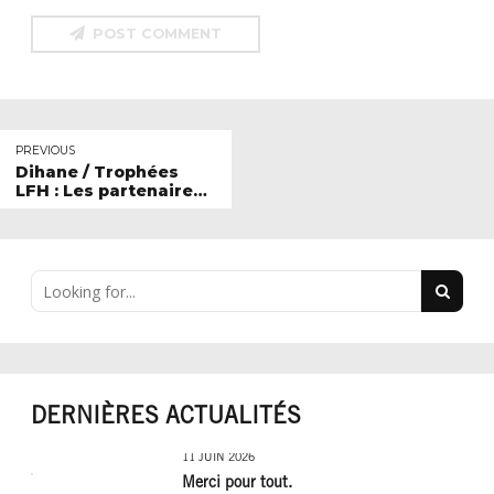
POST COMMENT
PREVIOUS
Dihane / Trophées
LFH : Les partenaires
sociaux saluent cinq
années de progrès
social et les efforts à
poursuivre !
DERNIÈRES ACTUALITÉS
11 JUIN 2026
Merci pour tout.