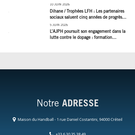
10 JUIN 2026
Dihane / Trophées LFH : Les partenaires
sociaux saluent cinq années de progrès
social et les efforts à poursuivre !
5 JUIN 2026
L’AJPH poursuit son engagement dans la
lutte contre le dopage : formation
d’éducateur antidopage au CREPS de
Poitiers
Notre
ADRESSE
Maison du Handball - 1 rue Daniel Costantini, 94000 Créteil
+33 6 30 35 38 49