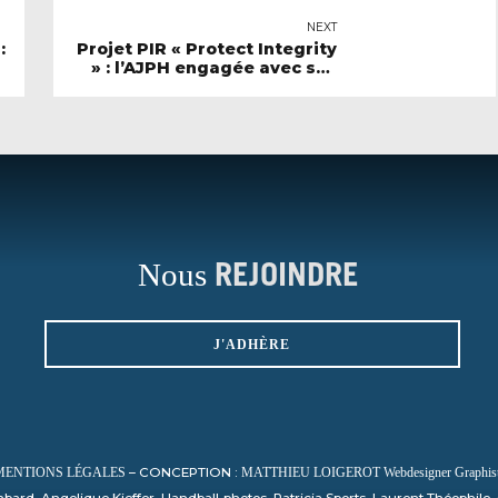
NEXT
:
Projet PIR « Protect Integrity
» : l’AJPH engagée avec ses
partenaires européens pour
prévenir les risques liés aux
jeux d'argent chez les
sportifs
Nous
REJOINDRE
J'ADHÈRE
– CONCEPTION :
MENTIONS LÉGALES
MATTHIEU LOIGEROT Webdesigner Graphiste