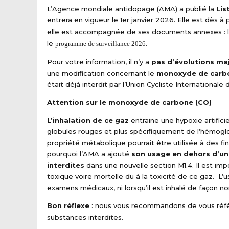
L’Agence mondiale antidopage (AMA) a publié la
Lis
entrera en vigueur le 1er janvier 2026. Elle est dès à
elle est accompagnée de ses documents annexes : 
le
.
programme de surveillance 2026
Pour votre information, il n’y a
pas d’évolutions ma
une modification concernant le
monoxyde de carb
était déjà interdit par l’Union Cycliste Internationale 
Attention sur le monoxyde de carbone (CO)
L’inhalation de ce gaz
entraine une hypoxie artific
globules rouges et plus spécifiquement de l’hémoglo
propriété métabolique pourrait être utilisée à des fi
pourquoi l’AMA a ajouté
son usage en dehors d’un
interdites
dans une nouvelle section M1.4. Il est im
toxique voire mortelle du à la toxicité de ce gaz. L’us
examens médicaux, ni lorsqu’il est inhalé de façon non
Bon réflexe
: nous vous recommandons de vous réf
substances interdites.