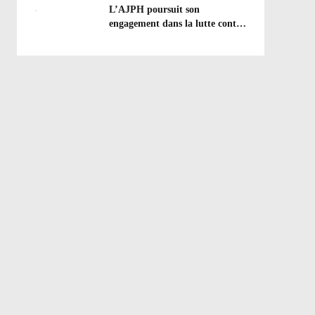
efforts à poursuivre !
L’AJPH poursuit son
engagement dans la lutte contre
le dopage : formation
d’éducateur antidopage au
CREPS de Poitiers