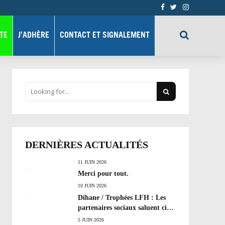
TE
J’ADHÈRE
CONTACT ET SIGNALEMENT
DERNIÈRES ACTUALITÉS
11 JUIN 2026
Merci pour tout.
10 JUIN 2026
Dihane / Trophées LFH : Les
partenaires sociaux saluent cinq
années de progrès social et les
5 JUIN 2026