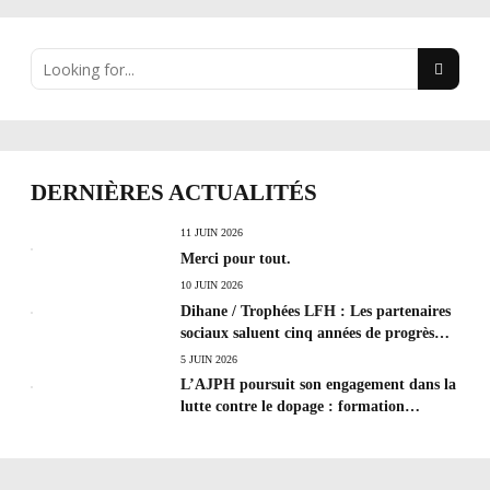
DERNIÈRES ACTUALITÉS
11 JUIN 2026
Merci pour tout.
10 JUIN 2026
Dihane / Trophées LFH : Les partenaires
sociaux saluent cinq années de progrès
social et les efforts à poursuivre !
5 JUIN 2026
L’AJPH poursuit son engagement dans la
lutte contre le dopage : formation
d’éducateur antidopage au CREPS de
Poitiers