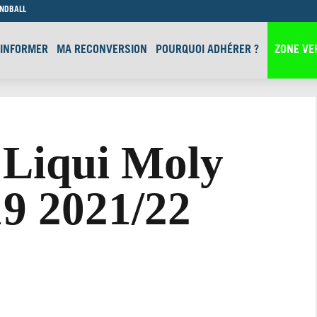
ANDBALL
’INFORMER
MA RECONVERSION
POURQUOI ADHÉRER ?
ZONE VE
Liqui Moly
19 2021/22