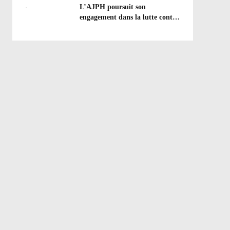
efforts à poursuivre !
L’AJPH poursuit son
engagement dans la lutte contre
le dopage : formation
d’éducateur antidopage au
CREPS de Poitiers