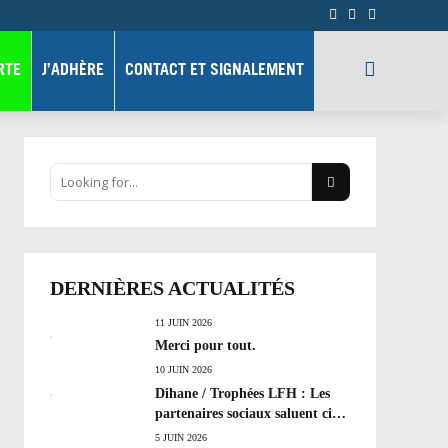
RTE
J’ADHÈRE
CONTACT ET SIGNALEMENT
DERNIÈRES ACTUALITÉS
11 JUIN 2026
Merci pour tout.
10 JUIN 2026
Dihane / Trophées LFH : Les
partenaires sociaux saluent cinq
années de progrès social et les
5 JUIN 2026