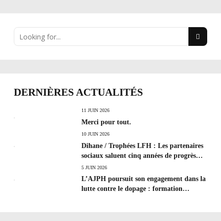
DERNIÈRES ACTUALITÉS
11 JUIN 2026
Merci pour tout.
10 JUIN 2026
Dihane / Trophées LFH : Les partenaires
sociaux saluent cinq années de progrès
social et les efforts à poursuivre !
5 JUIN 2026
L’AJPH poursuit son engagement dans la
lutte contre le dopage : formation
d’éducateur antidopage au CREPS de
Poitiers