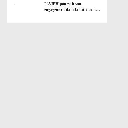
efforts à poursuivre !
L’AJPH poursuit son
engagement dans la lutte contre
le dopage : formation
d’éducateur antidopage au
CREPS de Poitiers