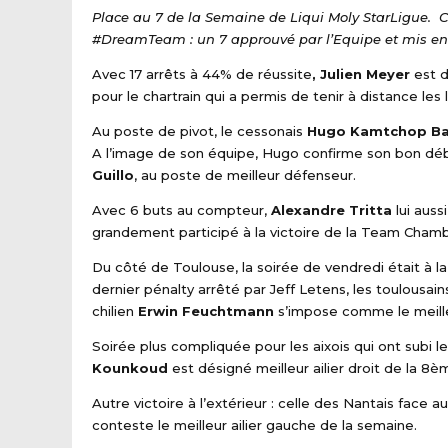
Place au 7 de la Semaine de Liqui Moly StarLigue. 
#DreamTeam : un 7 approuvé par l’Equipe et mis en
Avec 17 arrêts à 44% de réussite
, Julien Meyer
est d
pour le chartrain qui a permis de tenir à distance les
Au poste de pivot, le cessonais
Hugo Kamtchop Bar
A l’image de son équipe, Hugo confirme son bon dé
Guillo
, au poste de meilleur défenseur.
Avec 6 buts au compteur,
Alexandre Tritta
lui auss
grandement participé à la victoire de la Team Chambé
Du côté de Toulouse, la soirée de vendredi était à l
dernier pénalty arrêté par Jeff Letens, les toulousai
chilien
Erwin Feuchtmann
s’impose comme le meille
Soirée plus compliquée pour les aixois qui ont subi 
Kounkoud
est désigné meilleur ailier droit de la 
Autre victoire à l’extérieur : celle des Nantais face 
conteste le meilleur ailier gauche de la semaine.