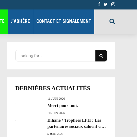
TE
J’ADHÈRE
CONTACT ET SIGNALEMENT
DERNIÈRES ACTUALITÉS
11 JUIN 2026
Merci pour tout.
10 JUIN 2026
Dihane / Trophées LFH : Les
partenaires sociaux saluent cinq
années de progrès social et les
5 JUIN 2026