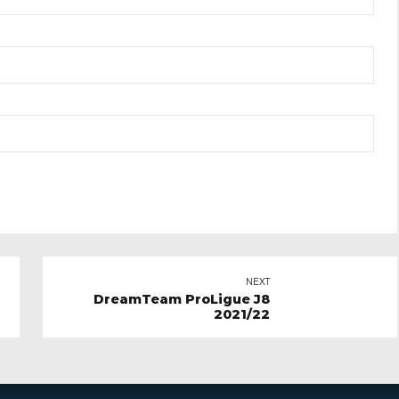
NEXT
DreamTeam ProLigue J8
2021/22