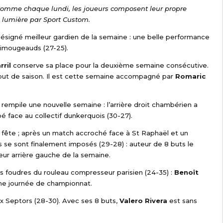
Comme chaque lundi, les joueurs composent leur propre
 lumière par Sport Custom.
ésigné meilleur gardien de la semaine : une belle performance
 limougeauds (27-25).
ril
conserve sa place pour la deuxième semaine consécutive.
but de saison. Il est cette semaine accompagné par
Romaric
i rempile une nouvelle semaine : l’arrière droit chambérien a
 face au collectif dunkerquois (30-27).
a fête ; après un match accroché face à St Raphaël et un
ns se sont finalement imposés (29-28) : auteur de 8 buts le
ur arrière gauche de la semaine.
les foudres du rouleau compresseur parisien (24-35) :
Benoît
8ème journée de championnat.
aux Septors (28-30). Avec ses 8 buts,
Valero Rivera
est sans