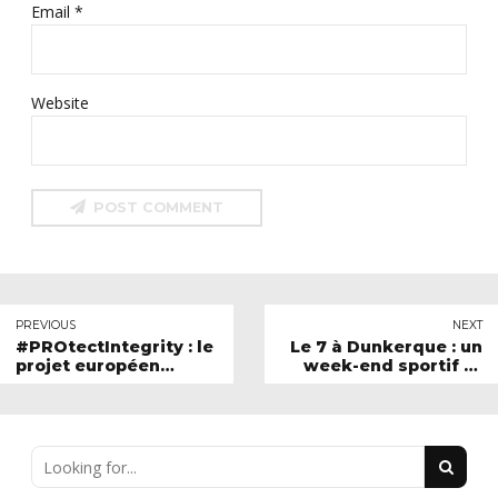
Email *
Website
POST COMMENT
PREVIOUS
NEXT
#PROtectIntegrity : le
Le 7 à Dunkerque : un
projet européen
week-end sportif et
continue à Dublin
festif