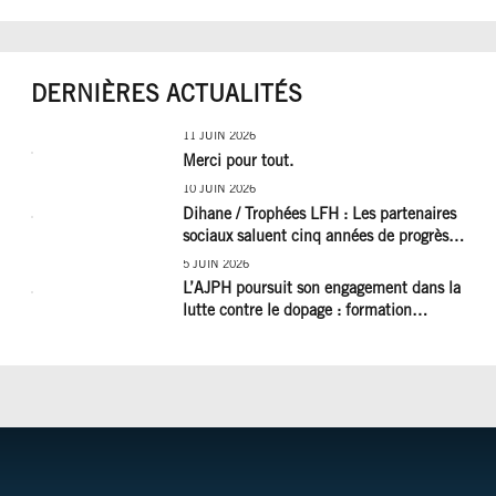
DERNIÈRES ACTUALITÉS
11 JUIN 2026
Merci pour tout.
10 JUIN 2026
Dihane / Trophées LFH : Les partenaires
sociaux saluent cinq années de progrès
social et les efforts à poursuivre !
5 JUIN 2026
L’AJPH poursuit son engagement dans la
lutte contre le dopage : formation
d’éducateur antidopage au CREPS de
Poitiers