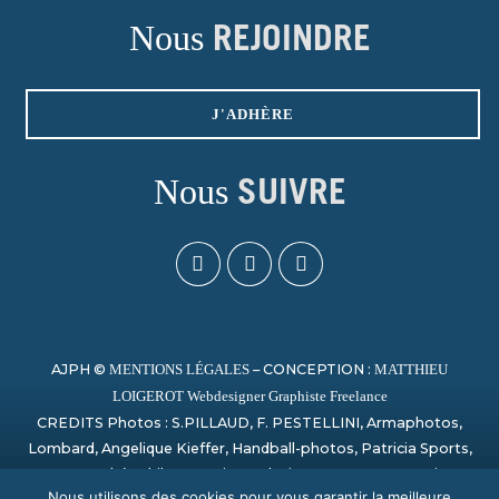
Nous
REJOINDRE
J'ADHÈRE
Nous
SUIVRE
AJPH ©
– CONCEPTION :
MENTIONS LÉGALES
MATTHIEU
LOIGEROT Webdesigner Graphiste Freelance
CREDITS Photos : S.PILLAUD, F. PESTELLINI, Armaphotos,
Lombard, Angelique Kieffer, Handball-photos, Patricia Sports,
Laurent Théophile, Campion, Sylvain Artu, Paage_creation,
Nous utilisons des cookies pour vous garantir la meilleure