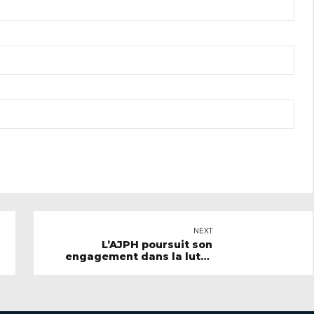
NEXT
L’AJPH poursuit son
engagement dans la lutte
contre le dopage : formation
d’éducateur antidopage au
CREPS de Poitiers