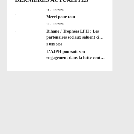
11 JUIN 2026
Merci pour tout.
10 JUIN 2026
Dihane / Trophées LFH : Les
partenaires sociaux saluent cinq
années de progrès social et les
5 JUIN 2026
efforts à poursuivre !
L’AJPH poursuit son
engagement dans la lutte contre
le dopage : formation
d’éducateur antidopage au
CREPS de Poitiers