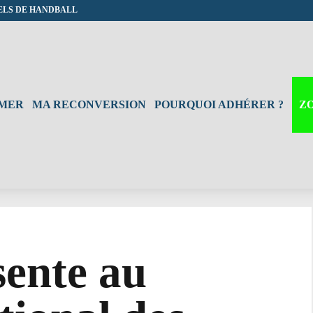
ELS DE HANDBALL
RMER
MA RECONVERSION
POURQUOI ADHÉRER ?
Z
ente au