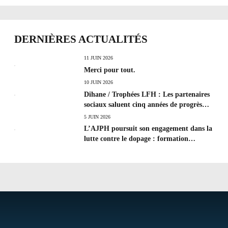
DERNIÈRES ACTUALITÉS
11 JUIN 2026
Merci pour tout.
10 JUIN 2026
Dihane / Trophées LFH : Les partenaires
sociaux saluent cinq années de progrès
social et les efforts à poursuivre !
5 JUIN 2026
L’AJPH poursuit son engagement dans la
lutte contre le dopage : formation
d’éducateur antidopage au CREPS de
Poitiers