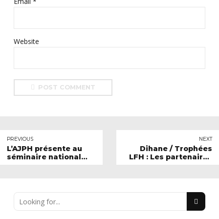
Email *
Website
POST COMMENT
PREVIOUS
NEXT
L’AJPH présente au
Dihane / Trophées
séminaire national
LFH : Les partenaires
des correspondants
sociaux saluent cinq
sport de France
années de progrès
Travail
social et les efforts à
poursuivre !