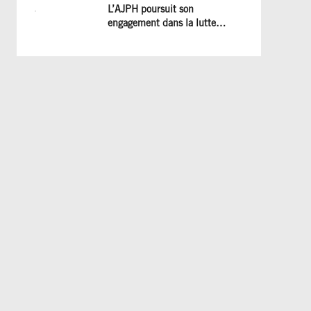
et les efforts à poursuivre !
L’AJPH poursuit son
engagement dans la lutte
contre le dopage : formation
d’éducateur antidopage au
CREPS de Poitiers