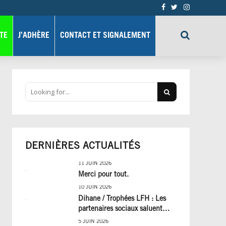
TE
J’ADHÈRE
CONTACT ET SIGNALEMENT
DERNIÈRES ACTUALITÉS
11 JUIN 2026
Merci pour tout.
10 JUIN 2026
Dihane / Trophées LFH : Les
partenaires sociaux saluent
cinq années de progrès social
5 JUIN 2026