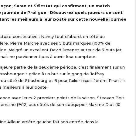
ançon, Saran et Sélestat qui confirment, un match
 journée de Proligue !
Découvrez quels joueurs se sont
tant les meilleurs à leur poste sur cette nouvelle journée
ictoire consécutive : Nancy tout d’abord, en tête du
illère. Pierre Marche avec ses 5 buts marqués (100% de
aine. Malgré un excellent David Jimenez auteur de 7 buts (et
arnais ne parviennent pas à ouvrir leur compteur.
ajeure partie de la deuxième période, c’est finalement sur un
trasbourgeois grâce à un but sur le gong de Joffrey
ôté de Strasbourg et 8 pour l’ailier niçois Jérémi Pirani, ils
meilleurs à leur poste.
ence avec leurs 2 premiers points de la saison. Steeven Bois
semaine (9/12) aux côtés de son coéquipier Maxime Diot (10
ice Aillaud arrière gauche fait son entrée dans la