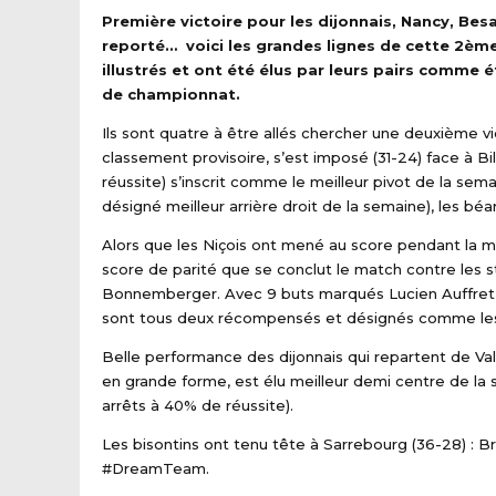
Première victoire pour les dijonnais, Nancy, Bes
reporté… voici les grandes lignes de cette 2
ème
illustrés et ont été élus par leurs pairs comme é
de championnat.
Ils sont quatre à être allés chercher une deuxième v
classement provisoire, s’est imposé (31-24) face à B
réussite) s’inscrit comme le meilleur pivot de la sem
désigné meilleur arrière droit de la semaine), les bé
Alors que les Niçois ont mené au score pendant la m
score de parité que se conclut le match contre les s
Bonnemberger. Avec 9 buts marqués Lucien Auffret du c
sont tous deux récompensés et désignés comme les 
Belle performance des dijonnais qui repartent de Val
en grande forme, est élu meilleur demi centre de la 
arrêts à 40% de réussite).
Les bisontins ont tenu tête à Sarrebourg (36-28) : Br
#DreamTeam.