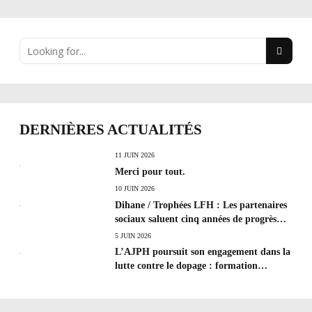
DERNIÈRES ACTUALITÉS
11 JUIN 2026
Merci pour tout.
10 JUIN 2026
Dihane / Trophées LFH : Les partenaires
sociaux saluent cinq années de progrès
social et les efforts à poursuivre !
5 JUIN 2026
L’AJPH poursuit son engagement dans la
lutte contre le dopage : formation
d’éducateur antidopage au CREPS de
Poitiers