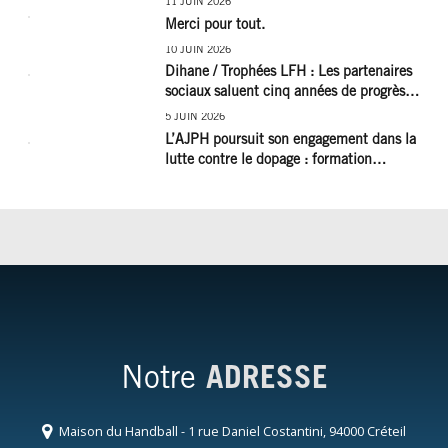
11 JUIN 2026
Merci pour tout.
10 JUIN 2026
Dihane / Trophées LFH : Les partenaires
sociaux saluent cinq années de progrès
social et les efforts à poursuivre !
5 JUIN 2026
L’AJPH poursuit son engagement dans la
lutte contre le dopage : formation
d’éducateur antidopage au CREPS de
Poitiers
Notre
ADRESSE
Maison du Handball - 1 rue Daniel Costantini, 94000 Créteil