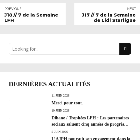
PREVIOUS
NEXT
J18 // 7 de la Semaine
J17 // 7 de la Semaine
LFH
de Lidl Starligue
DERNIÈRES ACTUALITÉS
11 JUIN 2026
Merci pour tout.
10 JUIN 2026
Dihane / Trophées LFH : Les partenaires
sociaux saluent cinq années de progrès
social et les efforts à poursuivre !
5 JUIN 2026
L’AJPH poursuit son engagement dans la