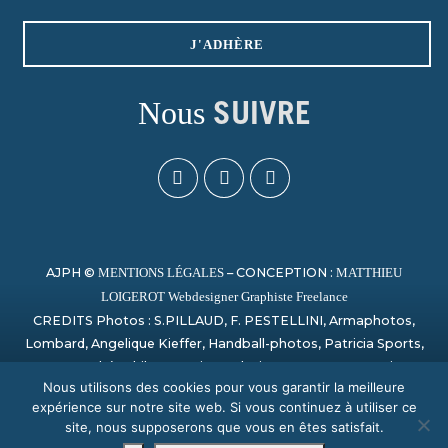
J'ADHÈRE
Nous
SUIVRE
AJPH ©
– CONCEPTION :
MENTIONS LÉGALES
MATTHIEU
LOIGEROT Webdesigner Graphiste Freelance
CREDITS Photos : S.PILLAUD, F. PESTELLINI, Armaphotos,
Lombard, Angelique Kieffer, Handball-photos, Patricia Sports,
Laurent Théophile, Campion, Sylvain Artu, Paage_creation,
Nous utilisons des cookies pour vous garantir la meilleure
Bertrand Delhomme, Nicolas Harvent / HBCSA, Sauvage,
expérience sur notre site web. Si vous continuez à utiliser ce
PHOTO SPORT NORMANDY
site, nous supposerons que vous en êtes satisfait.