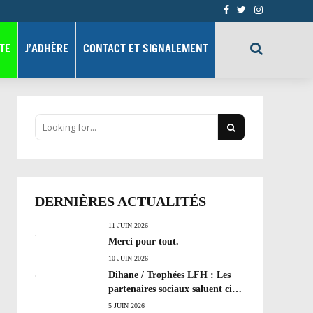
TE
J’ADHÈRE
CONTACT ET SIGNALEMENT
DERNIÈRES ACTUALITÉS
11 JUIN 2026
Merci pour tout.
10 JUIN 2026
Dihane / Trophées LFH : Les
partenaires sociaux saluent cinq
années de progrès social et les
5 JUIN 2026