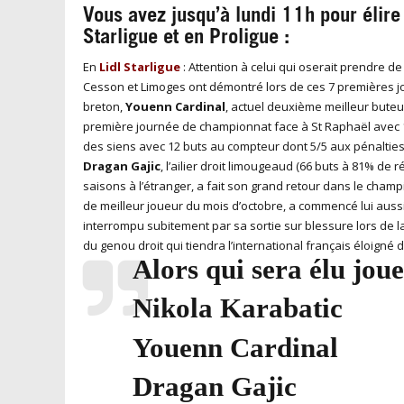
Vous avez jusqu’à lundi 11h pour élire
Starligue et en Proligue :
En
Lidl Starligue
: Attention à celui qui oserait prendre 
Cesson et Limoges ont démontré lors de ces 7 premières jo
breton,
Youenn Cardinal
, actuel deuxième meilleur buteur
première journée de championnat face à St Raphaël avec 11 
des siens avec 12 buts au compteur dont 5/5 aux pénalties. 
Dragan Gajic
, l’ailier droit limougeaud (66 buts à 81% d
saisons à l’étranger, a fait son grand retour dans le cham
de meilleur joueur du mois d’octobre, a commencé lui auss
interrompu subitement par sa sortie sur blessure lors de la 
du genou droit qui tiendra l’international français éloigné 
Alors qui sera élu jou
Nikola Karabatic
Youenn Cardinal
Dragan Gajic