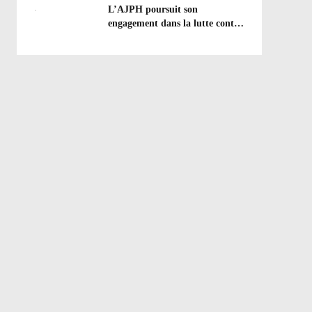
efforts à poursuivre !
L’AJPH poursuit son
engagement dans la lutte contre
le dopage : formation
d’éducateur antidopage au
CREPS de Poitiers