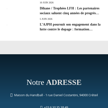
10 JUIN 2026
Dihane / Trophées LFH : Les partenaires
sociaux saluent cinq années de progrès
social et les efforts à poursuivre !
5 JUIN 2026
L’AJPH poursuit son engagement dans la
lutte contre le dopage : formation
d’éducateur antidopage au CREPS de
Poitiers
Notre
ADRESSE
Maison du Handball - 1 rue Daniel Costantini, 94000 Créteil
+33 6 30 35 38 49