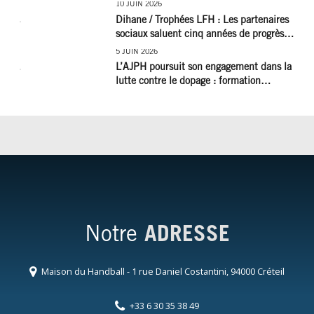
10 JUIN 2026
Dihane / Trophées LFH : Les partenaires
sociaux saluent cinq années de progrès
social et les efforts à poursuivre !
5 JUIN 2026
L’AJPH poursuit son engagement dans la
lutte contre le dopage : formation
d’éducateur antidopage au CREPS de
Poitiers
Notre
ADRESSE
Maison du Handball - 1 rue Daniel Costantini, 94000 Créteil
+33 6 30 35 38 49