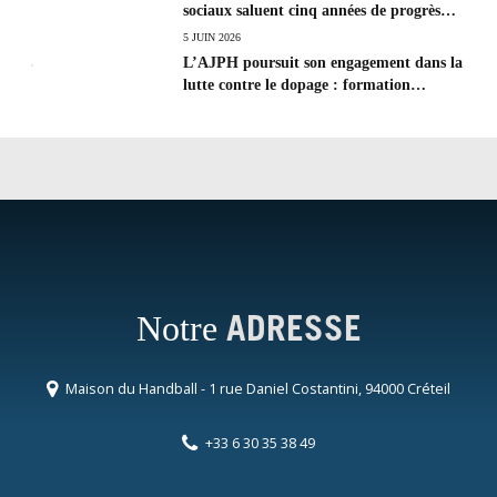
sociaux saluent cinq années de progrès
social et les efforts à poursuivre !
5 JUIN 2026
L’AJPH poursuit son engagement dans la
lutte contre le dopage : formation
d’éducateur antidopage au CREPS de
Poitiers
Notre
ADRESSE
Maison du Handball - 1 rue Daniel Costantini, 94000 Créteil
+33 6 30 35 38 49