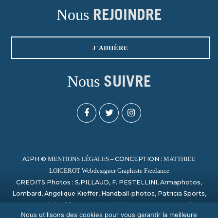
Nous
REJOINDRE
J'ADHÈRE
Nous
SUIVRE
AJPH ©
– CONCEPTION :
MENTIONS LÉGALES
MATTHIEU
LOIGEROT Webdesigner Graphiste Freelance
CREDITS Photos : S.PILLAUD, F. PESTELLINI, Armaphotos,
Lombard, Angelique Kieffer, Handball-photos, Patricia Sports,
Laurent Théophile, Campion, Sylvain Artu, Paage_creation,
Nous utilisons des cookies pour vous garantir la meilleure
Bertrand Delhomme, Nicolas Harvent / HBCSA, Sauvage,