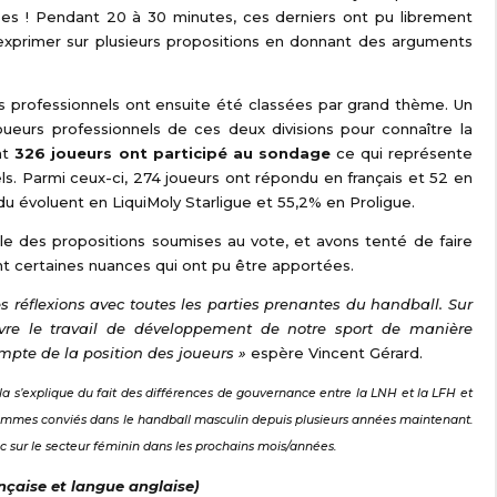
ipes ! Pendant 20 à 30 minutes, ces derniers ont pu librement
’exprimer sur plusieurs propositions en donnant des arguments
s professionnels ont ensuite été classées par grand thème. Un
ueurs professionnels de ces deux divisions pour connaître la
nt
326 joueurs ont participé au sondage
ce qui représente
ls. Parmi ceux-ci, 274 joueurs ont répondu en français et 52 en
ndu évoluent en LiquiMoly Starligue et 55,2% en Proligue.
e des propositions soumises au vote, et avons tenté de faire
t certaines nuances qui ont pu être apportées.
es réflexions avec toutes les parties prenantes du handball. Sur
ivre le travail de développement de notre sport de manière
ompte de la position des joueurs »
espère Vincent Gérard.
ela s’explique du fait des différences de gouvernance entre la LNH et la LFH et
sommes conviés dans le handball masculin depuis plusieurs années maintenant.
anc sur le secteur féminin dans les prochains mois/années.
nçaise et langue anglaise)