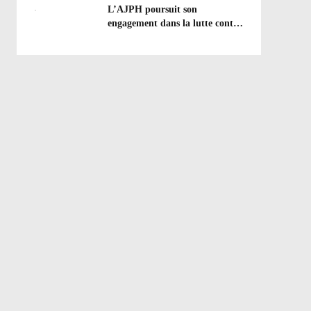
efforts à poursuivre !
L’AJPH poursuit son
engagement dans la lutte contre
le dopage : formation
d’éducateur antidopage au
CREPS de Poitiers