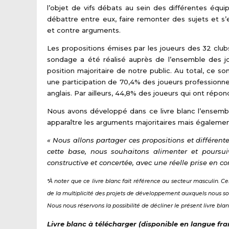
l’objet de vifs débats au sein des différentes équ
débattre entre eux, faire remonter des sujets et s
et contre arguments.
Les propositions émises par les joueurs des 32 club
sondage a été réalisé auprès de l’ensemble des jo
position majoritaire de notre public. Au total, ce so
une participation de 70,4% des joueurs professionne
anglais. Par ailleurs, 44,8% des joueurs qui ont répo
Nous avons développé dans ce livre blanc l’ensembl
apparaître les arguments majoritaires mais égalemen
« Nous allons partager ces propositions et différent
cette base, nous souhaitons alimenter et poursu
constructive et concertée, avec une réelle prise en c
*
À noter que ce livre blanc fait référence au secteur masculin. C
de la multiplicité des projets de développement auxquels nous 
Nous nous réservons la possibilité de décliner le présent livre bl
Livre blanc à télécharger (disponible en langue fra