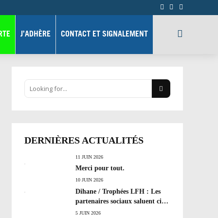
RTE
J’ADHÈRE
CONTACT ET SIGNALEMENT
DERNIÈRES ACTUALITÉS
11 JUIN 2026
Merci pour tout.
10 JUIN 2026
Dihane / Trophées LFH : Les
partenaires sociaux saluent cinq
années de progrès social et les
5 JUIN 2026