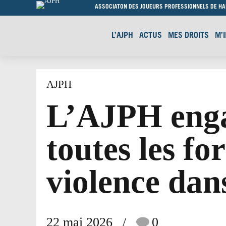
ASSOCIATON DES JOUEURS PROFESSIONNELS DE H
L’AJPH
ACTUS
MES DROITS
M’
AJPH
L’AJPH enga
toutes les fo
violence dans
22 mai 2026
0