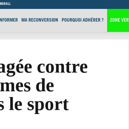
ANDBALL
INFORMER
MA RECONVERSION
POURQUOI ADHÉRER ?
ZONE VER
gée contre
rmes de
 le sport