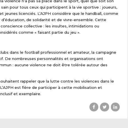
 violence n’a pas sa place dans le sport, quel que soit son
in pour tous ceux qui participent à la vie sportive : joueurs,
 et jeunes licenciés.
L’AJPH considère que le handball, comme
r d’éducation, de solidarité et de vivre-ensemble. Cette
onscience collective : les insultes, intimidations ou
nsidérés comme « faisant partie du jeu ».
clubs dans le football professionnel et amateur, la campagne
f. De nombreuses personnalités et organisations ont
mmun : aucune violence ne doit être tolérée autour des
ouhaitent rappeler que la lutte contre les violences dans le
L’AJPH est fière de participer à cette mobilisation et
nclusif et exemplaire.