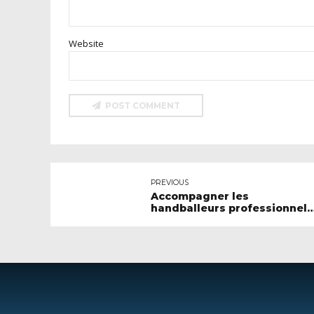
Website
POST COMMENT
PREVIOUS
Accompagner les
handballeurs professionnels
au-delà du terrain : nutrition
préparation mentale et
entrepreneuriat