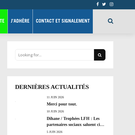
TE
J’ADHÈRE
CONTACT ET SIGNALEMENT
DERNIÈRES ACTUALITÉS
11 JUIN 2026
Merci pour tout.
10 JUIN 2026
Dihane / Trophées LFH : Les
partenaires sociaux saluent cinq
années de progrès social et les
5 JUIN 2026