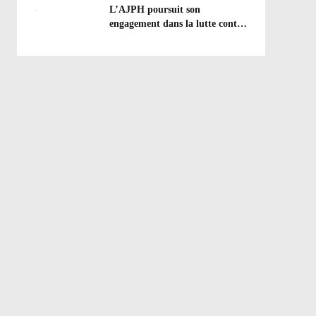
efforts à poursuivre !
L’AJPH poursuit son
engagement dans la lutte contre
le dopage : formation
d’éducateur antidopage au
CREPS de Poitiers