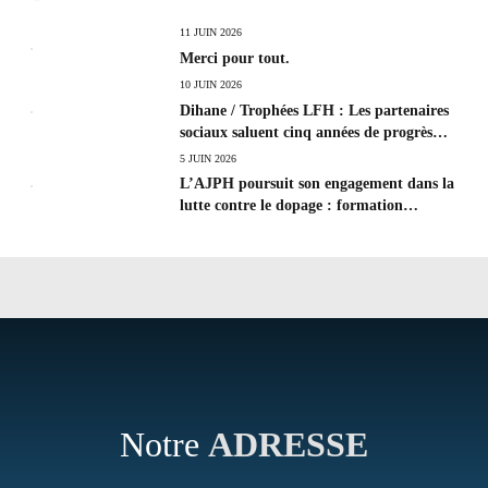
11 JUIN 2026
Merci pour tout.
10 JUIN 2026
Dihane / Trophées LFH : Les partenaires
sociaux saluent cinq années de progrès
social et les efforts à poursuivre !
5 JUIN 2026
L’AJPH poursuit son engagement dans la
lutte contre le dopage : formation
d’éducateur antidopage au CREPS de
Poitiers
Notre
ADRESSE