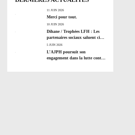
11 JUIN 2026
Merci pour tout.
10 JUIN 2026
Dihane / Trophées LFH : Les
partenaires sociaux saluent cinq
années de progrès social et les
5 JUIN 2026
efforts à poursuivre !
L’AJPH poursuit son
engagement dans la lutte contre
le dopage : formation
d’éducateur antidopage au
CREPS de Poitiers