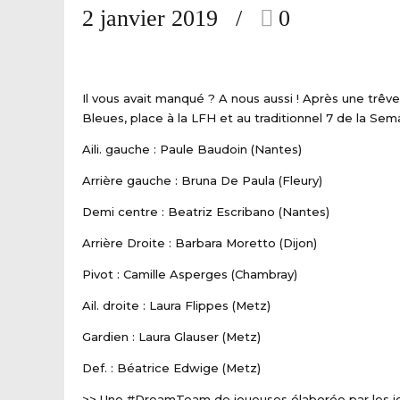
2 janvier 2019
0
Il vous avait manqué ? A nous aussi ! Après une trêv
Bleues, place à la LFH et au traditionnel 7 de la Sem
Aili. gauche : Paule Baudoin (Nantes)
Arrière gauche : Bruna De Paula (Fleury)
Demi centre : Beatriz Escribano (Nantes)
Arrière Droite : Barbara Moretto (Dijon)
Pivot : Camille Asperges (Chambray)
Ail. droite : Laura Flippes (Metz)
Gardien : Laura Glauser (Metz)
Def. : Béatrice Edwige (Metz)
>> Une #DreamTeam de joueuses élaborée par les j