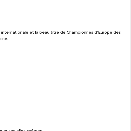
e internationale et la beau titre de Championnes d’Europe des
aine.
oueuses elles-mêmes.