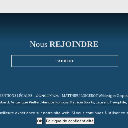
Nous
REJOINDRE
J'ADHÈRE
– CONCEPTION :
MENTIONS LÉGALES
MATTHIEU LOIGEROT Webdesigner Graphiste
ard, Angelique Kieffer, Handball-photos, Patricia Sports, Laurent Théophil
Nicolas Harvent / HBCSA, Sauvage, PHOTO SPORT NORMANDY
eilleure expérience sur notre site web. Si vous continuez à utiliser ce
Ok
Politique de confidentialité