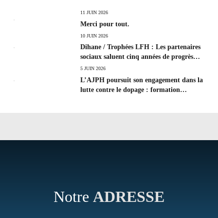
11 JUIN 2026
Merci pour tout.
10 JUIN 2026
Dihane / Trophées LFH : Les partenaires
sociaux saluent cinq années de progrès
social et les efforts à poursuivre !
5 JUIN 2026
L’AJPH poursuit son engagement dans la
lutte contre le dopage : formation
d’éducateur antidopage au CREPS de
Poitiers
Notre
ADRESSE