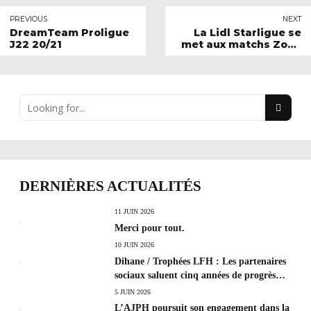
PREVIOUS
NEXT
DreamTeam Proligue
La Lidl Starligue se
J22 20/21
met aux matchs Zone
Verte
DERNIÈRES ACTUALITÉS
11 JUIN 2026
Merci pour tout.
10 JUIN 2026
Dihane / Trophées LFH : Les partenaires
sociaux saluent cinq années de progrès
social et les efforts à poursuivre !
5 JUIN 2026
L’AJPH poursuit son engagement dans la