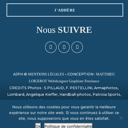
J'ADHÈRE
Nous
SUIVRE
AJPH ©
– CONCEPTION :
MENTIONS LÉGALES
MATTHIEU
LOIGEROT Webdesigner Graphiste Freelance
CREDITS Photos : S.PILLAUD, F. PESTELLINI, Armaphotos,
Lombard, Angelique Kieffer, Handball-photos, Patricia Sports,
Laurent Théophile, Campion, Sylvain Artu, Paage_creation,
Nous utilisons des cookies pour vous garantir la meilleure
Bertrand Delhomme, Nicolas Harvent / HBCSA, Sauvage,
expérience sur notre site web. Si vous continuez à utiliser ce
PHOTO SPORT NORMANDY
site, nous supposerons que vous en êtes satisfait.
Ok
Politique de confidentialité