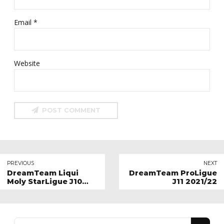
Email *
Website
POST COMMENT
PREVIOUS
NEXT
DreamTeam Liqui
DreamTeam ProLigue
Moly StarLigue J10
J11 2021/22
2021/22