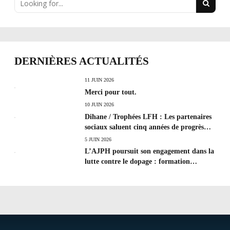
DERNIÈRES ACTUALITÉS
11 JUIN 2026
Merci pour tout.
10 JUIN 2026
Dihane / Trophées LFH : Les partenaires
sociaux saluent cinq années de progrès
social et les efforts à poursuivre !
5 JUIN 2026
L’AJPH poursuit son engagement dans la
lutte contre le dopage : formation
d’éducateur antidopage au CREPS de
Poitiers