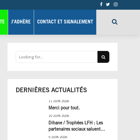
TE
J’ADHÈRE
CONTACT ET SIGNALEMENT
DERNIÈRES ACTUALITÉS
11 JUIN 2026
Merci pour tout.
10 JUIN 2026
Dihane / Trophées LFH : Les
partenaires sociaux saluent
cinq années de progrès social
5 JUIN 2026