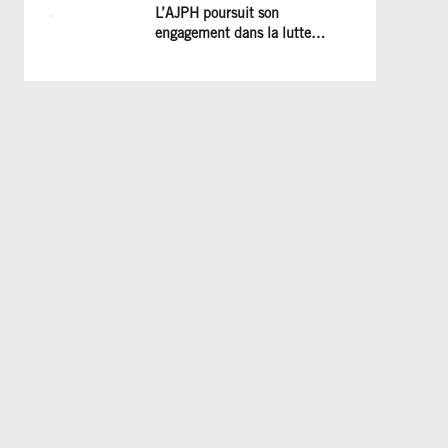
et les efforts à poursuivre !
L’AJPH poursuit son
engagement dans la lutte
contre le dopage : formation
d’éducateur antidopage au
CREPS de Poitiers