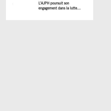
et les efforts à poursuivre !
L’AJPH poursuit son
engagement dans la lutte
contre le dopage : formation
d’éducateur antidopage au
CREPS de Poitiers