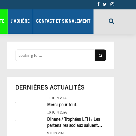
TE
J’ADHÈRE
CONTACT ET SIGNALEMENT
DERNIÈRES ACTUALITÉS
11 JUIN 2026
Merci pour tout.
10 JUIN 2026
Dihane / Trophées LFH : Les
partenaires sociaux saluent
cinq années de progrès social
5 JUIN 2026