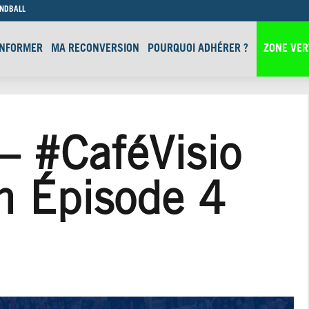
ANDBALL
INFORMER
MA RECONVERSION
POURQUOI ADHÉRER ?
ZONE VER
 #CaféVisio
n Épisode 4