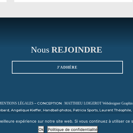
Nous
REJOINDRE
J'ADHÈRE
– CONCEPTION :
MENTIONS LÉGALES
MATTHIEU LOIGEROT Webdesigner Graphiste
ard, Angelique Kieffer, Handball-photos, Patricia Sports, Laurent Théophil
Nicolas Harvent / HBCSA, Sauvage, PHOTO SPORT NORMANDY
eilleure expérience sur notre site web. Si vous continuez à utiliser ce
Ok
Politique de confidentialité