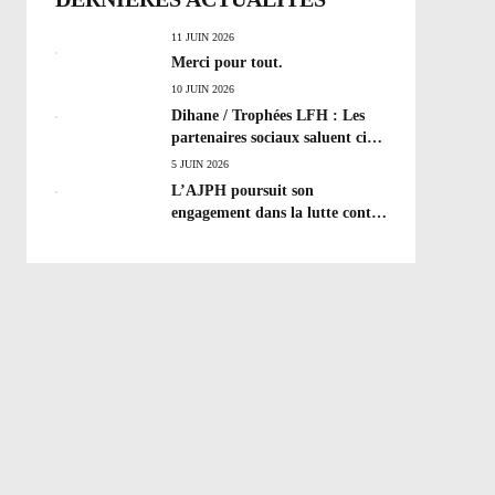
11 JUIN 2026
Merci pour tout.
10 JUIN 2026
Dihane / Trophées LFH : Les
partenaires sociaux saluent cinq
années de progrès social et les
5 JUIN 2026
efforts à poursuivre !
L’AJPH poursuit son
engagement dans la lutte contre
le dopage : formation
d’éducateur antidopage au
CREPS de Poitiers