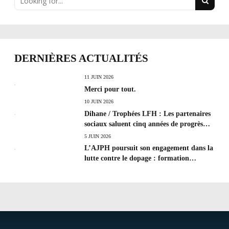
DERNIÈRES ACTUALITÉS
11 JUIN 2026
Merci pour tout.
10 JUIN 2026
Dihane / Trophées LFH : Les partenaires
sociaux saluent cinq années de progrès
social et les efforts à poursuivre !
5 JUIN 2026
L’AJPH poursuit son engagement dans la
lutte contre le dopage : formation
d’éducateur antidopage au CREPS de
Poitiers