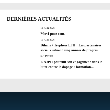
DERNIÈRES ACTUALITÉS
11 JUIN 2026
Merci pour tout.
10 JUIN 2026
Dihane / Trophées LFH : Les partenaires
sociaux saluent cinq années de progrès
social et les efforts à poursuivre !
5 JUIN 2026
L’AJPH poursuit son engagement dans la
lutte contre le dopage : formation
d’éducateur antidopage au CREPS de
Poitiers