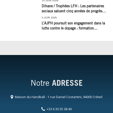
10 JUIN 2026
Dihane / Trophées LFH : Les partenaires
sociaux saluent cinq années de progrès
social et les efforts à poursuivre !
5 JUIN 2026
L’AJPH poursuit son engagement dans la
lutte contre le dopage : formation
d’éducateur antidopage au CREPS de
Poitiers
Notre
ADRESSE
Maison du Handball - 1 rue Daniel Costantini, 94000 Créteil
+33 6 30 35 38 49