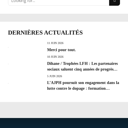
DERNIÈRES ACTUALITÉS
11 JUIN 2026
Merci pour tout.
10 JUIN 2026
Dihane / Trophées LFH : Les partenaires
sociaux saluent cinq années de progrès
social et les efforts à poursuivre !
5 JUIN 2026
L’AJPH poursuit son engagement dans la
lutte contre le dopage : formation
d’éducateur antidopage au CREPS de
Poitiers