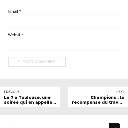
Email *
Website
POST COMMENT
PREVIOUS
NEXT
Le 7 à Toulouse, une
Champions : la
soirée qui en appelle
récompense du travail
d'autres
et du
professionnalisme