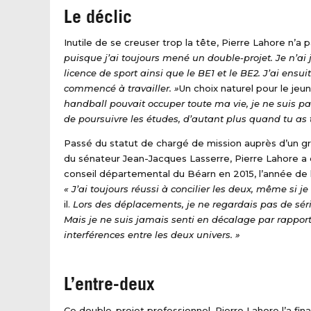
Le déclic
Inutile de se creuser trop la tête, Pierre Lahore n’a
puisque j’ai toujours mené un double-projet. Je n’a
licence de sport ainsi que le BE1 et le BE2. J’ai ens
commencé à travailler. »
Un choix naturel pour le jeu
handball pouvait occuper toute ma vie, je ne suis pas 
de poursuivre les études, d’autant plus quand tu as 
Passé du statut de chargé de mission auprès d’un g
du sénateur Jean-Jacques Lasserre, Pierre Lahore a
conseil départemental du Béarn en 2015, l’année de 
« J’ai toujours réussi à concilier les deux, même si
il.
Lors des déplacements, je ne regardais pas de séri
Mais je ne suis jamais senti en décalage par rapport
interférences entre les deux univers. »
L’entre-deux
Ce double-projet professionnel, Pierre Lahore l’a fina