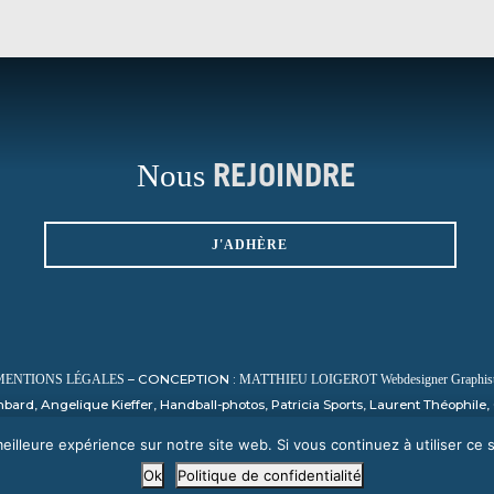
Nous
REJOINDRE
J'ADHÈRE
– CONCEPTION :
MENTIONS LÉGALES
MATTHIEU LOIGEROT Webdesigner Graphiste
ard, Angelique Kieffer, Handball-photos, Patricia Sports, Laurent Théophil
Nicolas Harvent / HBCSA, Sauvage, PHOTO SPORT NORMANDY
eilleure expérience sur notre site web. Si vous continuez à utiliser ce
Ok
Politique de confidentialité