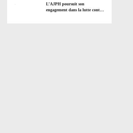
efforts à poursuivre !
L’AJPH poursuit son
engagement dans la lutte contre
le dopage : formation
d’éducateur antidopage au
CREPS de Poitiers