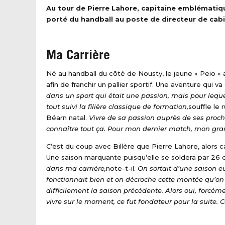
Au tour de Pierre Lahore, capitaine emblématique
porté du handball au poste de directeur de cabi
Ma Carrière
Né au handball du côté de Nousty, le jeune « Peïo » a 
afin de franchir un pallier sportif. Une aventure qui v
dans un sport qui était une passion, mais pour leque
tout suivi la filière classique de formation,
souffle le
Béarn natal.
Vivre de sa passion auprès de ses proc
connaître tout ça. Pour mon dernier match, mon gran
C’est du coup avec Billère que Pierre Lahore, alors ca
Une saison marquante puisqu’elle se soldera par 26 
dans ma carrière,
note-t-il.
On sortait d’une saison e
fonctionnait bien et on décroche cette montée qu’on
difficilement la saison précédente. Alors oui, forcéme
vivre sur le moment, ce fut fondateur pour la suite. C