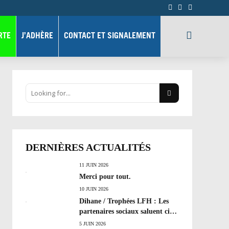
RTE
J’ADHÈRE
CONTACT ET SIGNALEMENT
DERNIÈRES ACTUALITÉS
11 JUIN 2026
Merci pour tout.
10 JUIN 2026
Dihane / Trophées LFH : Les
partenaires sociaux saluent cinq
années de progrès social et les
5 JUIN 2026