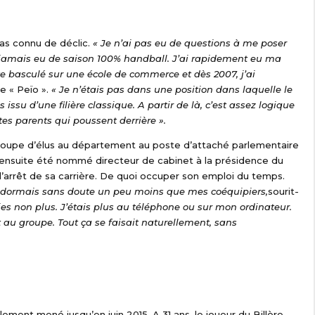
 pas connu de déclic.
« Je n’ai pas eu de questions à me poser
i jamais eu de saison 100% handball. J’ai rapidement eu ma
uite basculé sur une école de commerce et dès 2007, j’ai
ne « Peïo ».
« Je n’étais pas dans une position dans laquelle le
issu d’une filière classique. A partir de là, c’est assez logique
tes parents qui poussent derrière ».
roupe d’élus au département au poste d’attaché parlementaire
 ensuite été nommé directeur de cabinet à la présidence du
l’arrêt de sa carrière. De quoi occuper son emploi du temps.
 je dormais sans doute un peu moins que mes coéquipiers,
sourit-
es non plus. J’étais plus au téléphone ou sur mon ordinateur.
 au groupe. Tout ça se faisait naturellement, sans
lement mené jusqu’en juin 2015. A 31 ans, le joueur du Billère