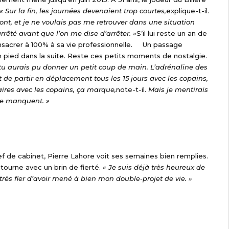
« Sur la fin, les journées devenaient trop courtes,
explique-t-il.
ront, et je ne voulais pas me retrouver dans une situation
arrêté avant que l’on me dise d’arrêter. »
S’il lui reste un an de
 consacrer à 100% à sa vie professionnelle. Un passage
un pied dans la suite. Reste ces petits moments de nostalgie.
tu aurais pu donner un petit coup de main. L’adrénaline des
e partir en déplacement tous les 15 jours avec les copains,
iaires avec les copains, ça marque,
note-t-il.
Mais je mentirais
me manquent. »
f de cabinet, Pierre Lahore voit ses semaines bien remplies.
tourne avec un brin de fierté.
« Je suis déjà très heureux de
 très fier d’avoir mené à bien mon double-projet de vie. »