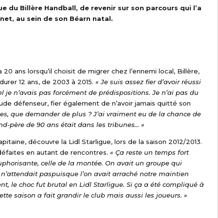
 du Billère Handball, de revenir sur son parcours qui l’a
net, au sein de son Béarn natal.
20 ans lorsqu’il choisit de migrer chez l’ennemi local, Billère,
a durer 12 ans, de 2003 à 2015.
« Je suis assez fier d’avoir réussi
l je n’avais pas forcément de prédispositions. Je n’ai pas du
 rude défenseur, fier également de n’avoir jamais quitté son
hes, que demander de plus ? J’ai vraiment eu de la chance de
d-père de 90 ans était dans les tribunes… »
pitaine, découvre la Lidl Starligue, lors de la saison 2012/2013.
défaites en autant de rencontres.
« Ça reste un temps fort
uphorisante, celle de la montée. On avait un groupe qui
 n’attendait paspuisque l’on avait arraché notre maintien
nt, le choc fut brutal en Lidl Starligue. Si ça a été compliqué à
ette saison a fait grandir le club mais aussi les joueurs. »