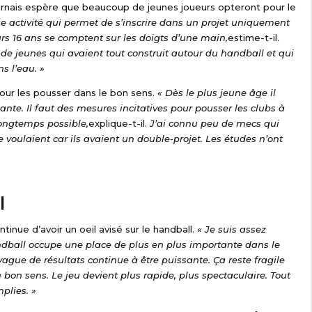
arnais espère que beaucoup de jeunes joueurs opteront pour le
e activité qui permet de s’inscrire dans un projet uniquement
eurs 16 ans se comptent sur les doigts d’une main,
estime-t-il.
 de jeunes qui avaient tout construit autour du handball et qui
ns l’eau. »
pour les pousser dans le bon sens.
« Dès le plus jeune âge il
sante. Il faut des mesures incitatives pour pousser les clubs à
longtemps possible,
explique-t-il.
J’ai connu peu de mecs qui
 le voulaient car ils avaient un double-projet. Les études n’ont
l
tinue d’avoir un oeil avisé sur le handball.
« Je suis assez
dball occupe une place de plus en plus importante dans le
gue de résultats continue à être puissante. Ça reste fragile
le bon sens. Le jeu devient plus rapide, plus spectaculaire. Tout
mplies. »