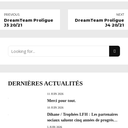
PREVIOUS
NEXT
DreamTeam Proligue
DreamTeam Proligue
J3 20/21
J4 20/21
DERNIÈRES ACTUALITÉS
11 JUIN 2026
Merci pour tout.
10 JUIN 2026
Dihane / Trophées LFH : Les partenaires
sociaux saluent cinq années de progrès
social et les efforts à poursuivre !
5 JUIN 2026