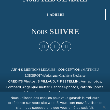
J'ADHÈRE
Nous
SUIVRE
AJPH ©
– CONCEPTION :
MENTIONS LÉGALES
MATTHIEU
LOIGEROT Webdesigner Graphiste Freelance
CREDITS Photos : S.PILLAUD, F. PESTELLINI, Armaphotos,
Lombard, Angelique Kieffer, Handball-photos, Patricia Sports,
Laurent Théophile, Campion, Sylvain Artu, Paage_creation,
Nous utilisons des cookies pour vous garantir la meilleure
Bertrand Delhomme, Nicolas Harvent / HBCSA, Sauvage,
expérience sur notre site web. Si vous continuez à utiliser ce
PHOTO SPORT NORMANDY
site, nous supposerons que vous en êtes satisfait.