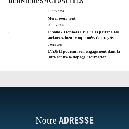
DERNIÈRES ACTUALITÉS
11 JUIN 2026
Merci pour tout.
10 JUIN 2026
Dihane / Trophées LFH : Les partenaires
sociaux saluent cinq années de progrès
social et les efforts à poursuivre !
5 JUIN 2026
L’AJPH poursuit son engagement dans la
lutte contre le dopage : formation
d’éducateur antidopage au CREPS de
Poitiers
Notre
ADRESSE