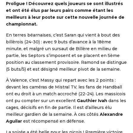
Proligue !
Découvrez quels joueurs se sont illustrés
et ont été élus par leurs pairs comme étant les
meilleurs à leur poste sur cette nouvelle journée de
championnat.
En terres béarnaises, c’est Saran qui vient à bout des
billèrois (24-30) : avec 9 buts d’avance à la 18ème
minute, et malgré un sursaut de Billère en milieu de
partie, les Septors s’imposent et se placent en 5ème
position au classement provisoire. Ramond se distingue
(5 buts/5) et est désigné meilleur pivot de la semaine.
À Valence, c’est Massy qui repart avec les 2 points :
devant les caméras de Mistral TV, les fans de Handball
ont eu droit à un match accroché (22-24). Les massicois
ont pu compter sur un excellent
Gauthier Ivah
dans les
cages, décisifs en fin de partie. Il est d’ailleurs élu
meilleur gardien de la semaine. À ces côtés
Alexandre
Aguilar
est récompensé en défense.
La soirée a été belle pour les niçois ! Première victoire