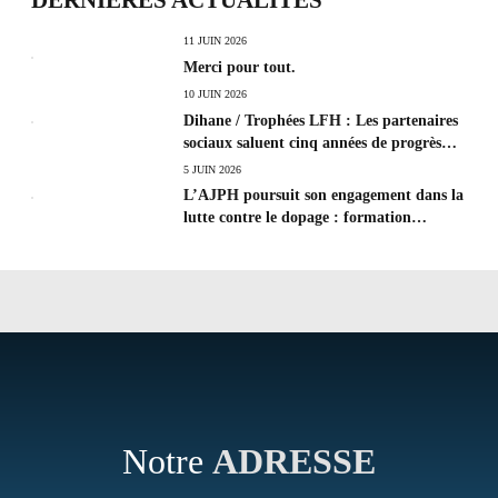
DERNIÈRES ACTUALITÉS
11 JUIN 2026
Merci pour tout.
10 JUIN 2026
Dihane / Trophées LFH : Les partenaires
sociaux saluent cinq années de progrès
social et les efforts à poursuivre !
5 JUIN 2026
L’AJPH poursuit son engagement dans la
lutte contre le dopage : formation
d’éducateur antidopage au CREPS de
Poitiers
Notre
ADRESSE