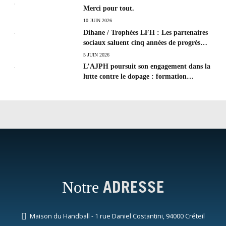
Merci pour tout.
10 JUIN 2026
Dihane / Trophées LFH : Les partenaires
sociaux saluent cinq années de progrès
social et les efforts à poursuivre !
5 JUIN 2026
L’AJPH poursuit son engagement dans la
lutte contre le dopage : formation
d’éducateur antidopage au CREPS de
Poitiers
Notre
ADRESSE
Maison du Handball - 1 rue Daniel Costantini, 94000 Créteil