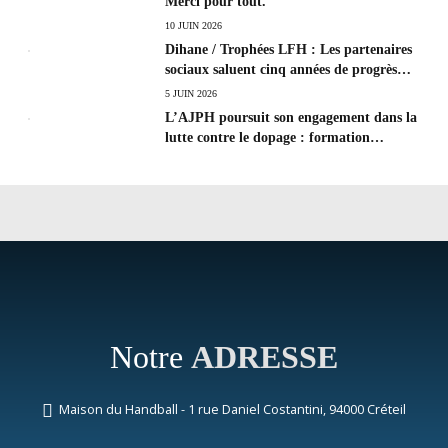
Merci pour tout.
10 JUIN 2026
Dihane / Trophées LFH : Les partenaires
sociaux saluent cinq années de progrès
social et les efforts à poursuivre !
5 JUIN 2026
L’AJPH poursuit son engagement dans la
lutte contre le dopage : formation
d’éducateur antidopage au CREPS de
Poitiers
Notre
ADRESSE
Maison du Handball - 1 rue Daniel Costantini, 94000 Créteil