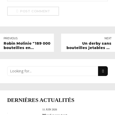
POST COMMENT
PREVIOUS
NEXT
Robin Molinie "189 000
Un derby sans
bouteilles en
bouteilles jetables en
plastique utilisées par
plastique
les joueurs pros
chaque saison"
DERNIÈRES ACTUALITÉS
11 JUIN 2026