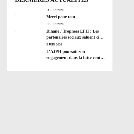
11 JUIN 2026
Merci pour tout.
10 JUIN 2026
Dihane / Trophées LFH : Les
partenaires sociaux saluent cinq
années de progrès social et les
5 JUIN 2026
efforts à poursuivre !
L’AJPH poursuit son
engagement dans la lutte contre
le dopage : formation
d’éducateur antidopage au
CREPS de Poitiers