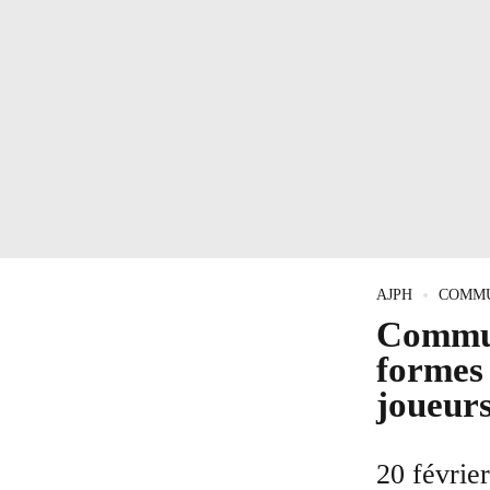
AJPH
COMM
Commun
formes 
joueur
20 févrie