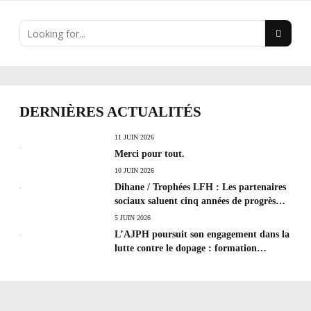
DERNIÈRES ACTUALITÉS
11 JUIN 2026
Merci pour tout.
10 JUIN 2026
Dihane / Trophées LFH : Les partenaires
sociaux saluent cinq années de progrès
social et les efforts à poursuivre !
5 JUIN 2026
L’AJPH poursuit son engagement dans la
lutte contre le dopage : formation
d’éducateur antidopage au CREPS de
Poitiers