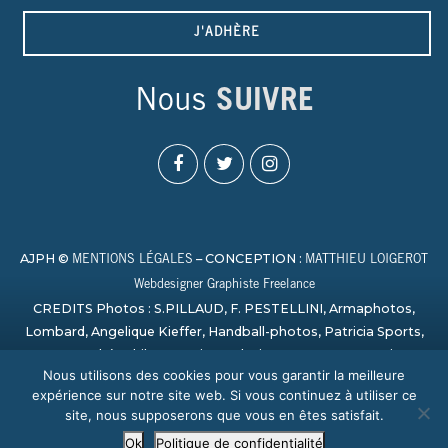
J'ADHÈRE
Nous
SUIVRE
AJPH ©
– CONCEPTION :
MENTIONS LÉGALES
MATTHIEU LOIGEROT
Webdesigner Graphiste Freelance
CREDITS Photos : S.PILLAUD, F. PESTELLINI, Armaphotos,
Lombard, Angelique Kieffer, Handball-photos, Patricia Sports,
Laurent Théophile, Campion, Sylvain Artu, Paage_creation,
Nous utilisons des cookies pour vous garantir la meilleure
Bertrand Delhomme, Nicolas Harvent / HBCSA, Sauvage,
expérience sur notre site web. Si vous continuez à utiliser ce
PHOTO SPORT NORMANDY
site, nous supposerons que vous en êtes satisfait.
Ok
Politique de confidentialité